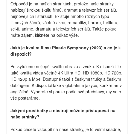
Odpověď je na našich stránkách, protože naše stránky 
nabízejí širokou škálu filmů, dramat a televizních seriálů, 
nejnovějších i starších. Existuje mnoho různých typů 
filmových žánrů, včetně akce, romantiky, hororu, thrilleru, 
sci-fi, anime, dramatu a televizních seriálů. Takže pokud 
máte zájem, klikněte na odkaz výše.
Jaká je kvalita filmu Plastic Symphony (2023) a co je k 
dispozici?
Poskytujeme nejlepší kvalitu obrazu a zvuku. K dispozici je 
také kvalita videa včetně 4K Ultra HD, HD 1080p, HD 720p, 
HD 420p a Mp4. Dostupné také s českými titulky a českým 
dabingem. K dispozici také v globálním jazyce, konkrétně v 
angličtině. Vyberete si pouze podle své představy, my se o 
vše postaráme.
Jakými prostředky a nástroji můžete přistupovat na 
naše stránky?
Pokud chcete vstoupit na naše stránky, je to velmi snadné, 